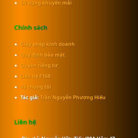
Sử dụng khuyến mãi
Chính sách
Giấy phép kinh doanh
Quy định bảo mật
Quyền riêng tư
Liên hệ F168
Về chúng tôi
Tác giả:
Trần Nguyễn Phương Hiếu
Liên hệ