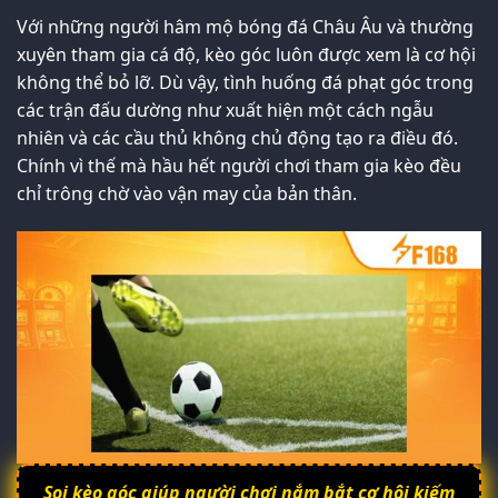
Với những người hâm mộ bóng đá Châu Âu và thường
xuyên tham gia cá độ, kèo góc luôn được xem là cơ hội
không thể bỏ lỡ. Dù vậy, tình huống đá phạt góc trong
các trận đấu dường như xuất hiện một cách ngẫu
nhiên và các cầu thủ không chủ động tạo ra điều đó.
Chính vì thế mà hầu hết người chơi tham gia kèo đều
chỉ trông chờ vào vận may của bản thân.
Soi kèo góc giúp người chơi nắm bắt cơ hội kiếm