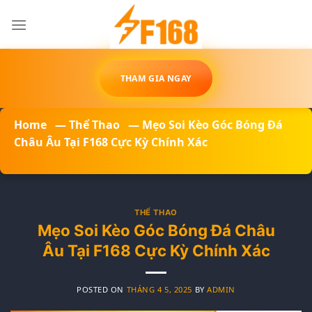
Skip
to
content
THAM GIA NGAY
Home
—
Thể Thao
—
Mẹo Soi Kèo Góc Bóng Đá
Châu Âu Tại F168 Cực Kỳ Chính Xác
THỂ THAO
Mẹo Soi Kèo Góc Bóng Đá Châu
Âu Tại F168 Cực Kỳ Chính Xác
POSTED ON
THÁNG 4 5, 2025
BY
ADMIN