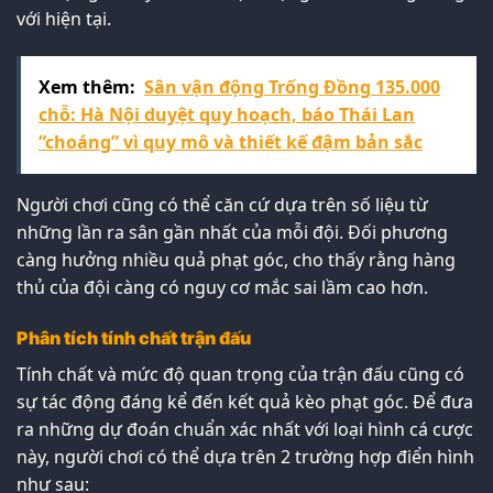
với hiện tại.
Xem thêm:
Sân vận động Trống Đồng 135.000
chỗ: Hà Nội duyệt quy hoạch, báo Thái Lan
“choáng” vì quy mô và thiết kế đậm bản sắc
Người chơi cũng có thể căn cứ dựa trên số liệu từ
những lần ra sân gần nhất của mỗi đội. Đối phương
càng hưởng nhiều quả phạt góc, cho thấy rằng hàng
thủ của đội càng có nguy cơ mắc sai lầm cao hơn.
Phân tích tính chất trận đấu
Tính chất và mức độ quan trọng của trận đấu cũng có
sự tác động đáng kể đến kết quả kèo phạt góc. Để đưa
ra những dự đoán chuẩn xác nhất với loại hình cá cược
này, người chơi có thể dựa trên 2 trường hợp điển hình
như sau: