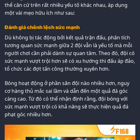
thể căn cứ trên rất nhiều yếu tố khác nhau, áp dụng
một vài mẹo hữu ích như sau:
Đánh giá chênh lệch sức mạnh
Dù không bị tác động bởi kết quả trận đấu, phân tích
tương quan sức mạnh giữa 2 đội vẫn là yếu tố mà mỗi
người chơi cần phải dành sự quan tâm. Theo đó, đội có
sức mạnh vượt trội hơn sẽ có xu hướng thi đấu áp đảo,
tổ chức các đợt tấn công thường xuyên hơn.
Bóng hoạt động ở phần sân đội nào nhiều hơn, nguy
cơ hàng thủ mắc sai lầm và dẫn đến một quả đá góc
càng cao. Từ đó có thể nhận định rằng, đội bóng với
sức mạnh vượt trội có khả năng sẽ thực hiện quả đá
phạt góc nhiều hơn.