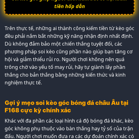
tiền hấp dẫn
Trên thực tế, những ai thành công kiếm tiền từ kèo góc
đều phải nắm bắt những kỹ năng nhận định nhất định.
Dù không đảm bảo một chiến thắng tuyệt đối, các
phương pháp soi kèo cũng phần nào giúp bạn tăng cơ
hội và giảm thiểu rủi ro. Người chơi không nên quá
trông chờ vào yếu tố may rủi, hãy tự giành lấy phần
thắng cho bản thắng bằng những kiến thức và kinh
nghiệm thực tế.
Gợi ý mẹo soi kèo góc bóng đá châu Âu tại
F168 cực kỳ chính xác
Khác với đa phần các loại hình cá độ bóng đá khác, kèo
góc không phụ thuộc vào bàn thắng hay tỷ số của trận
đấu. Người chơi muốn đưa ra các dự đoán chính xác có