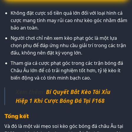
Không đặt cược số tiền quá lớn đối với loại hình cá
cược mang tính may rủi cao như kèo góc nhằm đảm
bảo an toàn.
Người chơi chỉ nên xem kèo phạt góc là một lựa
chọn phụ để đáp ứng nhu cầu giải trí trong các trận
đấu, không nên đặt kỳ vọng lớn.
Tham gia cá cược phạt góc trong các trận bóng đá
Châu Âu lớn để có trải nghiệm tốt hơn, tỷ lệ kèo ít
biến động và có tính minh bạch cao.
Xem thêm:
Bí Quyết Bắt Kèo Tài Xỉu
Hiệp 1 Khi Cược Bóng Đá Tại F168
Tổng kết
Và đó là một vài mẹo soi kèo góc bóng đá châu Âu tại