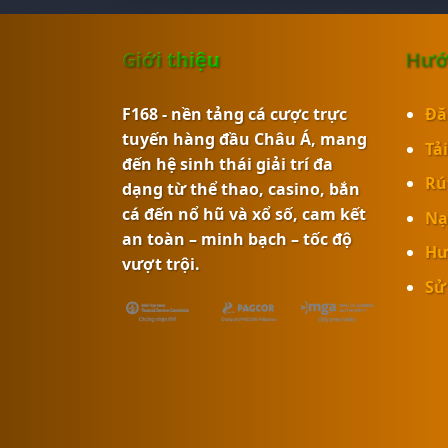
Giới thiệu
Hướ
F168
- nền tảng cá cược trực
Đă
tuyến hàng đầu Châu Á, mang
Tả
đến hệ sinh thái giải trí đa
Rú
dạng từ thể thao, casino, bắn
cá đến nổ hũ và xổ số, cam kết
Nạ
an toàn – minh bạch – tốc độ
Hư
vượt trội.
Sử