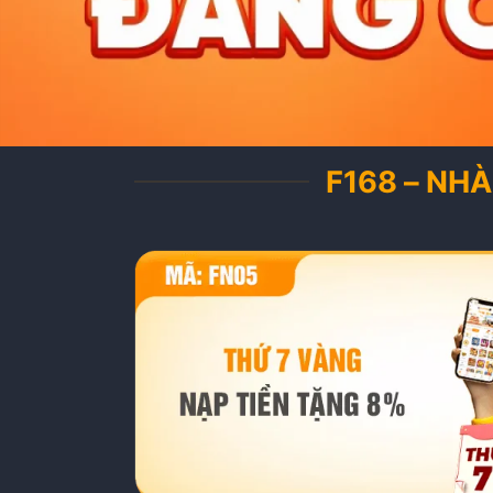
F168 – NHÀ