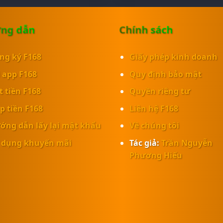
ng dẫn
Chính sách
ng ký F168
Giấy phép kinh doanh
i app F168
Quy định bảo mật
t tiền F168
Quyền riêng tư
p tiền F168
Liên hệ F168
ớng dẫn lấy lại mật khẩu
Về chúng tôi
 dụng khuyến mãi
Tác giả:
Trần Nguyễn
Phương Hiếu