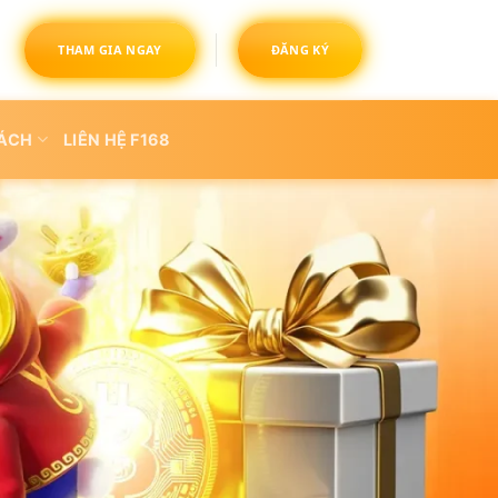
THAM GIA NGAY
ĐĂNG KÝ
SÁCH
LIÊN HỆ F168