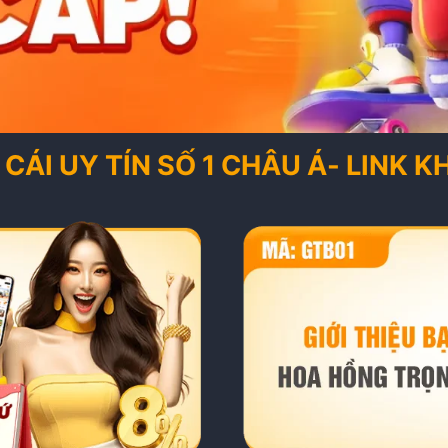
 CÁI UY TÍN SỐ 1 CHÂU Á- LINK