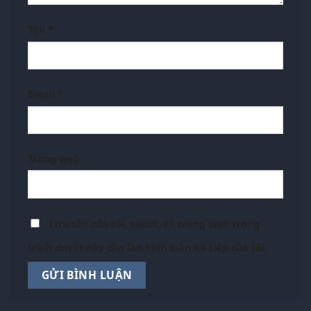
Tên
*
Email
*
Trang web
Lưu tên của tôi, email, và trang web trong
trình duyệt này cho lần bình luận kế tiếp của tôi.