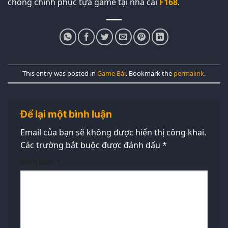
chóng chinh phục tựa game tại nhà cái
F168
.
This entry was posted in
Game Bài
. Bookmark the
permalink
.
Để lại một bình luận
Email của bạn sẽ không được hiển thị công khai.
Các trường bắt buộc được đánh dấu
*
Bình luận
*