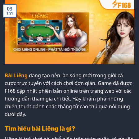
03
Th1
Bài Liêng
đang tạo nên làn sóng mới trong giới cá
cược trực tuyến với cách chơi đơn giản. Game đã được
F168 cập nhật phiên bản online trên trang web với các
hướng dẫn tham gia chi tiết. Hãy khám phá những
chiến thuật đánh chắc thắng từ cao thủ qua nội dung
dưới đây.
Tìm hiểu bài Liêng là gì?
Liêng là trò chơi bài phổ biến trên toàn quốc, có nguồn