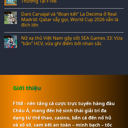
Thưởng Tại F168
Th1
Dani Carvajal và “đoạn kết” La Decima ở Real
25
Madrid: Qatar vẫy gọi, World Cup 2026 vẫn là
Th12
đích lớn
Nữ xạ thủ Việt Nam gây sốt SEA Games 33: Vừa
25
“bắn” HCV, vừa ghi điểm bởi nhan sắc
Th12
Giới thiệu
F168
- nền tảng cá cược trực tuyến hàng đầu
Châu Á, mang đến hệ sinh thái giải trí đa
dạng từ thể thao, casino, bắn cá đến nổ hũ
và xổ số, cam kết an toàn – minh bạch – tốc