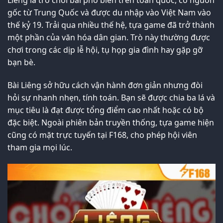
gốc từ Trung Quốc và được du nhập vào Việt Nam vào
thế kỷ 19. Trải qua nhiều thế hệ, tựa game đã trở thành
một phần của văn hóa dân gian. Trò này thường được
chơi trong các dịp lễ hội, tụ họp gia đình hay gặp gỡ
bạn bè.
Bài Liêng sở hữu cách vận hành đơn giản nhưng đòi
hỏi sự nhanh nhẹn, tính toán. Bạn sẽ được chia ba lá và
mục tiêu là đạt được tổng điểm cao nhất hoặc có bộ
đặc biệt. Ngoài phiên bản truyền thống, tựa game hiện
cũng có mặt trực tuyến tại F168, cho phép hội viên
tham gia mọi lúc.