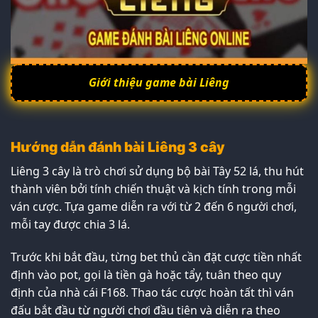
Giới thiệu game bài Liêng
Hướng dẫn đánh bài Liêng 3 cây
Liêng 3 cây là trò chơi sử dụng bộ bài Tây 52 lá, thu hút
thành viên bởi tính chiến thuật và kịch tính trong mỗi
ván cược. Tựa game diễn ra với từ 2 đến 6 người chơi,
mỗi tay được chia 3 lá.
Trước khi bắt đầu, từng bet thủ cần đặt cược tiền nhất
định vào pot, gọi là tiền gà hoặc tẩy, tuân theo quy
định của nhà cái F168. Thao tác cược hoàn tất thì ván
đấu bắt đầu từ người chơi đầu tiên và diễn ra theo