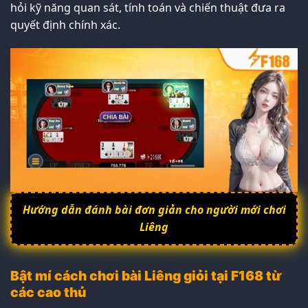
hỏi kỹ năng quan sát, tính toán và chiến thuật đưa ra
quyết định chính xác.
Hướng dẫn đánh bài đơn giản cho người mới chơi
Liêng
Bật mí cách chơi bài Liêng giỏi tại F168 từ
các cao thủ