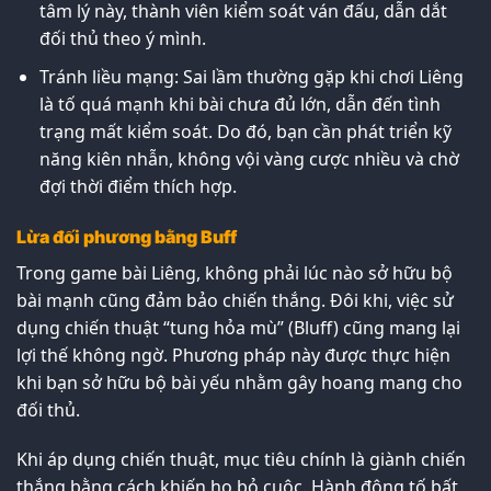
tâm lý này, thành viên kiểm soát ván đấu, dẫn dắt
đối thủ theo ý mình.
Tránh liều mạng: Sai lầm thường gặp khi chơi Liêng
là tố quá mạnh khi bài chưa đủ lớn, dẫn đến tình
trạng mất kiểm soát. Do đó, bạn cần phát triển kỹ
năng kiên nhẫn, không vội vàng cược nhiều và chờ
đợi thời điểm thích hợp.
Lừa đối phương bằng Buff
Trong game bài Liêng, không phải lúc nào sở hữu bộ
bài mạnh cũng đảm bảo chiến thắng. Đôi khi, việc sử
dụng chiến thuật “tung hỏa mù” (Bluff) cũng mang lại
lợi thế không ngờ. Phương pháp này được thực hiện
khi bạn sở hữu bộ bài yếu nhằm gây hoang mang cho
đối thủ.
Khi áp dụng chiến thuật, mục tiêu chính là giành chiến
thắng bằng cách khiến họ bỏ cuộc. Hành động tố bất