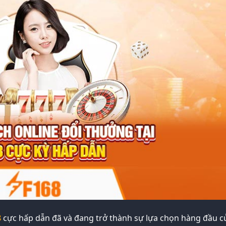
8
cực hấp dẫn đã và đang trở thành sự lựa chọn hàng đầu củ