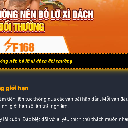
ông nên bỏ lỡ xì dách đổi thưởng
ng giới hạn
m tiền liên tục thông qua các ván bài hấp dẫn. Mỗi ván đấu
ình, giới hạn số lần trải nghiệm.
 lôi cuốn. Đặc biệt đối với ai yêu thích thử thách muốn nh