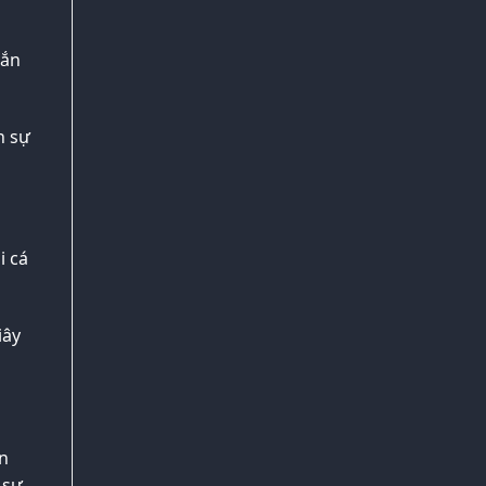
mắn
h sự
i cá
iây
ần
 sự