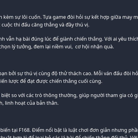
 kèm sự lôi cuốn. Tựa game đòi hỏi sự kết hợp giữa may 
cuộc thi đấu căng thẳng và đầy thú vị.
h vẫn hạ bài đúng lúc để giành chiến thắng. Với ai yêu thíc
chọn lý tưởng, đem lại niềm vui, cơ hội nhận quà.
 bạn bởi sự thú vị cùng độ thử thách cao. Mỗi ván đấu đòi hỏ
iến lược để đạt được chiến thắng cuối cùng.
 biệt so với các trò thông thường, giúp người tham gia có g
h, linh hoạt của bản thân.
 biến tại F168. Điểm nổi bật là luật chơi đơn giản nhưng ph
huật hợp lý để loại bỏ các lá bài để chiến thắng đối thủ. Với