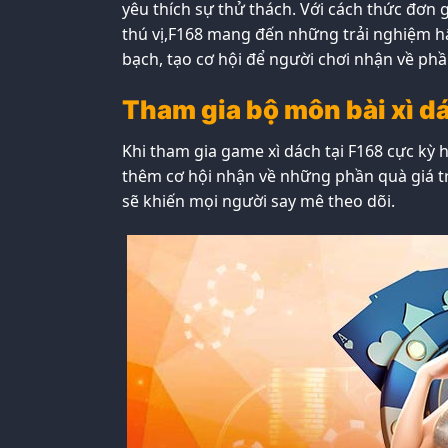
yêu thích sự thử thách. Với cách thức đơn g
thú vị,F168 mang đến những trải nghiệm h
bạch, tạo cơ hội để người chơi nhận về phần
Tham gia bộ môn bài xì d
Khi tham gia game xì dách tại F168 cực kỳ 
thêm cơ hội nhận về những phần quà giá trị
sẽ khiến mọi người say mê theo dõi.