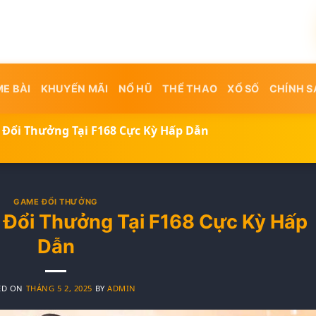
E BÀI
KHUYẾN MÃI
NỔ HŨ
THỂ THAO
XỔ SỐ
CHÍNH 
 Đổi Thưởng Tại F168 Cực Kỳ Hấp Dẫn
GAME ĐỔI THƯỞNG
 Đổi Thưởng Tại F168 Cực Kỳ Hấp
Dẫn
ED ON
THÁNG 5 2, 2025
BY
ADMIN