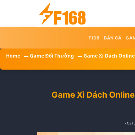
Skip
to
content
F168
BẮN CÁ
GAM
Home
—
Game Đổi Thưởng
—
Game Xì Dách Online
Game Xì Dách Online
POST