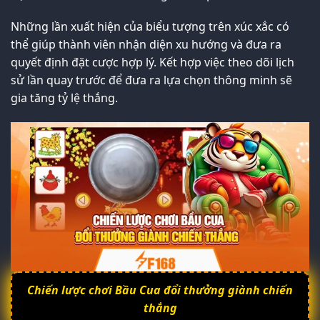
Những lần xuất hiện của biểu tượng trên xúc xắc có
thể giúp thành viên nhận diện xu hướng và đưa ra
quyết định đặt cược hợp lý. Kết hợp việc theo dõi lịch
sử lần quay trước để đưa ra lựa chọn thông minh sẽ
gia tăng tỷ lệ thắng.
Chiến lược chơi Bầu Cua đổi thưởng giành chiến
thắng