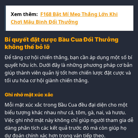
Xem thêm:
F168 Bật Mí Mẹo Thắng Lớn Khi
Chơi Mậu Binh Đổi Thưởng
Bí quyết đặt cược Bầu Cua Đổi Thưởng
không thể bỏ lỡ
Để tăng cơ hội chiến thắng, bạn cần áp dụng một số bí
quyết hữu ích. Dưới đây là những phương pháp cơ bản
giúp thành viên quản lý tốt hơn chiến lược đặt cược và
tối ưu hóa cơ hội giành chiến thắng.
Ghi nhớ mặt xúc xắc
Mỗi mặt xúc xắc trong Bầu Cua đều đại diện cho một
biểu tượng khác nhau như cá, tôm, gà, nai, và hươu.
Việc ghi nhớ mặt này không chỉ giúp người tham gia dễ
dàng phân tích các kết quả trước đó mà còn giúp họ
dự đoán chính xác hơn trong ván tiếp theo.