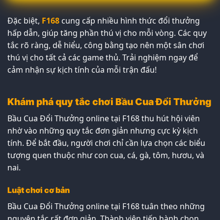
Đặc biệt,
F168
cung cấp nhiều hình thức đổi thưởng
hấp dẫn, giúp tăng phần thú vị cho mỗi vòng. Các quy
tắc rõ ràng, dễ hiểu, công bằng tạo nên một sân chơi
thú vị cho tất cả các game thủ. Trải nghiệm ngay để
cảm nhận sự kịch tính của mỗi trận đấu!
Khám phá quy tắc chơi Bầu Cua Đổi Thưởng
Bầu Cua Đổi Thưởng online tại F168 thu hút hội viên
nhờ vào những quy tắc đơn giản nhưng cực kỳ kịch
tính. Để bắt đầu, người chơi chỉ cần lựa chọn các biểu
tượng quen thuộc như con cua, cá, gà, tôm, hươu, và
nai.
Luật chơi cơ bản
Bầu Cua Đổi Thưởng online tại F168 tuân theo những
nguyên tắc rất đơn giản. Thành viên tiến hành chọn