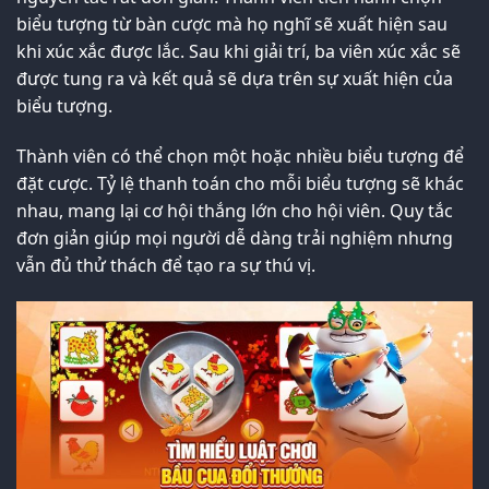
biểu tượng từ bàn cược mà họ nghĩ sẽ xuất hiện sau
khi xúc xắc được lắc. Sau khi giải trí, ba viên xúc xắc sẽ
được tung ra và kết quả sẽ dựa trên sự xuất hiện của
biểu tượng.
Thành viên có thể chọn một hoặc nhiều biểu tượng để
đặt cược. Tỷ lệ thanh toán cho mỗi biểu tượng sẽ khác
nhau, mang lại cơ hội thắng lớn cho hội viên. Quy tắc
đơn giản giúp mọi người dễ dàng trải nghiệm nhưng
vẫn đủ thử thách để tạo ra sự thú vị.