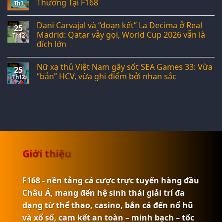
Thưởng Tại F168
Th1
Dani Carvajal và “đoạn kết” La Decima ở Real
25
Madrid: Qatar vẫy gọi, World Cup 2026 vẫn là
Th12
đích lớn
Nữ xạ thủ Việt Nam gây sốt SEA Games 33: Vừa
25
“bắn” HCV, vừa ghi điểm bởi nhan sắc
Th12
Giới thiệu
F168
- nền tảng cá cược trực tuyến hàng đầu
Châu Á, mang đến hệ sinh thái giải trí đa
dạng từ thể thao, casino, bắn cá đến nổ hũ
và xổ số, cam kết an toàn – minh bạch – tốc