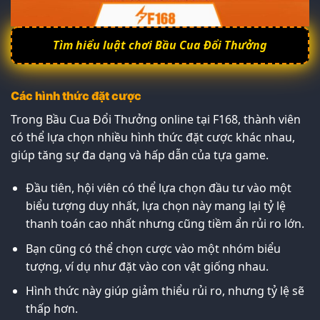
Tìm hiểu luật chơi Bầu Cua Đổi Thưởng
Các hình thức đặt cược
Trong Bầu Cua Đổi Thưởng online tại F168, thành viên
có thể lựa chọn nhiều hình thức đặt cược khác nhau,
giúp tăng sự đa dạng và hấp dẫn của tựa game.
Đầu tiên, hội viên có thể lựa chọn đầu tư vào một
biểu tượng duy nhất, lựa chọn này mang lại tỷ lệ
thanh toán cao nhất nhưng cũng tiềm ẩn rủi ro lớn.
Bạn cũng có thể chọn cược vào một nhóm biểu
tượng, ví dụ như đặt vào con vật giống nhau.
Hình thức này giúp giảm thiểu rủi ro, nhưng tỷ lệ sẽ
thấp hơn.