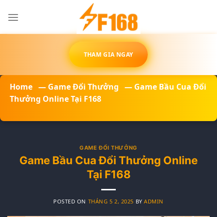
Skip
to
content
THAM GIA NGAY
Home
—
Game Đổi Thưởng
—
Game Bầu Cua Đổi
Thưởng Online Tại F168
GAME ĐỔI THƯỞNG
Game Bầu Cua Đổi Thưởng Online
Tại F168
POSTED ON
THÁNG 5 2, 2025
BY
ADMIN