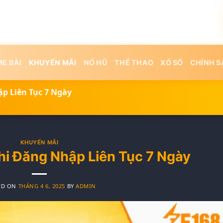
E BÀI
KHUYẾN MÃI
NỔ HŨ
THỂ THAO
XỔ SỐ
CHÍNH 
p Liên Tục 7 Ngày
KHUYẾN MÃI
hi Đăng Nhập Liên Tục 7 Ngày
ED ON
THÁNG 4 6, 2025
BY
ADMIN