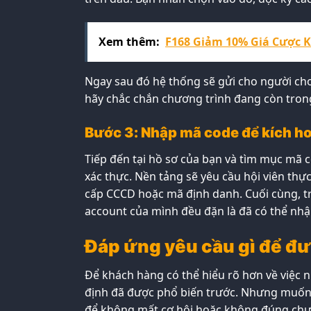
Xem thêm:
F168 Giảm 10% Giá Cược 
Ngay sau đó hệ thống sẽ gửi cho người chơ
hãy chắc chắn chương trình đang còn trong
Bước 3: Nhập mã code để kích h
Tiếp đến tại hồ sơ của bạn và tìm mục mã c
xác thực. Nền tảng sẽ yêu cầu hội viên thự
cấp CCCD hoặc mã định danh. Cuối cùng, tr
account của mình đều đặn là đã có thể nh
Đáp ứng yêu cầu gì để đ
Để khách hàng có thể hiểu rõ hơn về việc 
định đã được phổ biến trước. Nhưng muốn t
để không mất cơ hội hoặc không đúng chư