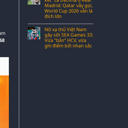
kết” La Decima ở Real
Th12
Madrid: Qatar vẫy gọi,
World Cup 2026 vẫn là
đích lớn
Nữ xạ thủ Việt Nam
25
ham
gây sốt SEA Games 33:
Th12
68
Vừa “bắn” HCV, vừa
ghi điểm bởi nhan sắc