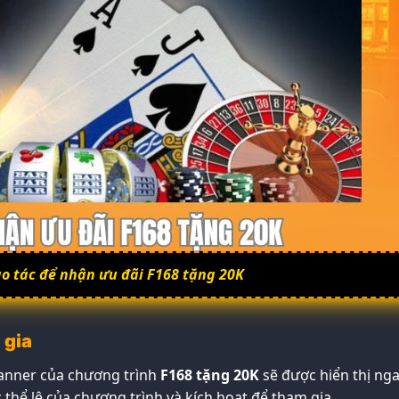
hao tác để nhận ưu đãi F168 tặng 20K
 gia
banner của chương trình
F168 tặng 20K
sẽ được hiển thị ng
 thể lệ của chương trình và kích hoạt để tham gia.