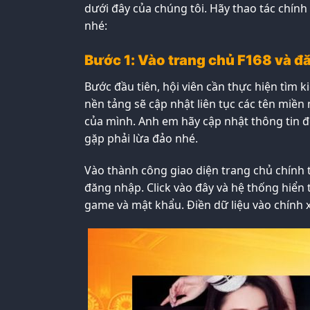
dưới đây của chúng tôi. Hãy thao tác chín
nhé:
Bước 1: Vào trang chủ F168 và đ
Bước đầu tiên, hội viên cần thực hiện tìm ki
nền tảng sẽ cập nhật liên tục các tên miền
của mình. Anh em hãy cập nhật thông tin để
gặp phải lừa đảo nhé.
Vào thành công giao diện trang chủ chính 
đăng nhập. Click vào đây và hệ thống hiển 
game và mật khẩu. Điền dữ liệu vào chính 