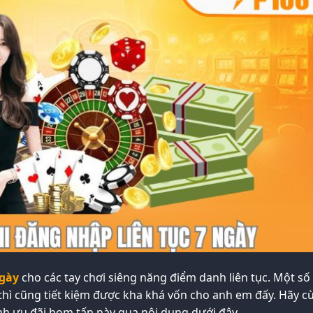
ngày
cho các tay chơi siêng năng điểm danh liên tục. Một số 
hì cũng tiết kiệm được kha khá vốn cho anh em đấy. Hãy c
ình ưu đãi bom tấn này qua nội dung dưới đây.